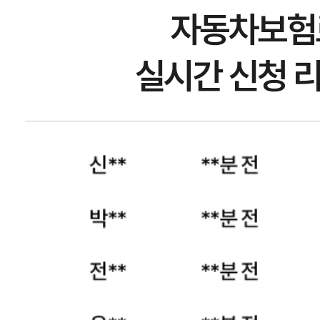
정**
**분 전
자동차보험
김**
**분 전
실시간 신청 
신**
**분 전
박**
**분 전
전**
**분 전
윤**
**분 전