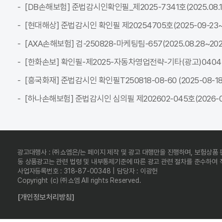
[DB손해보험] 준법감시인확인필_제2025-7341호(2025.08.18~
[현대해상] 준법감시인 확인필 제20254705호(2025-09-23~2
[AXA손해보험] 검-250828-마케팅팀-657(2025.08.28~2026
[한화손보] 확인필-제2025-자동차영업전략-기타(광고)04047C-전
[흥국화재] 준법감시인 확인필T250818-08-60 (2025-08-18 ~
[하나손해보험] 준법감시인 심의필 제202602-045호(2026-02-
광고대행사 : ㈜쇼엠은/는 페이지 제작 및 광고 대행만을 진행하며, 보험상품
동 상품광고는 관련 법령 및 내부통제기준에 따른 광고 관련 절차를 준수하여
사업자등록번호 : 318-87-00348 | 담당자 : 이광헌
Copyright (c) ㈜쇼엠 All rights Reserved.
[개인정보처리방침]