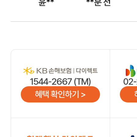
정**
**분 전
1544-2667 (TM)
02-
혜택 확인하기 >